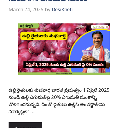
March 24, 2025
by
DesiKheti
ఉల్లి రైతులకు శుభవార్త భారత ప్రభుత్వం 1 ఏప్రిల్ 2025
నుండి ఉల్లి ఎగుమతిపై 20% ఎగుమతి సుంకాన్ని
తొలగించనున్నది. దీంతో రైతులు ఉల్లిని అంతర్జాతీయ
మార్కెట్లలో …