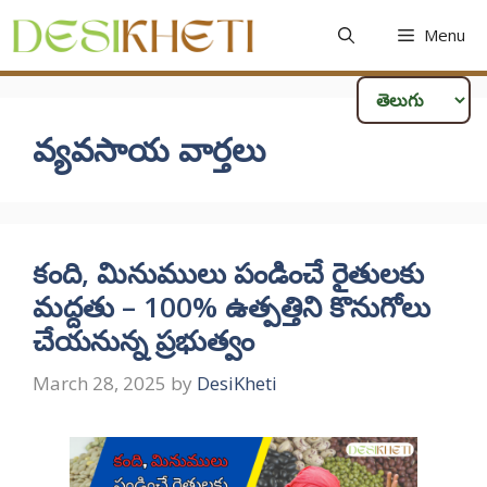
Skip
Menu
to
content
వ్యవసాయ వార్తలు
కంది, మినుములు పండించే రైతులకు
మద్దతు – 100% ఉత్పత్తిని కొనుగోలు
చేయనున్న ప్రభుత్వం
March 28, 2025
by
DesiKheti