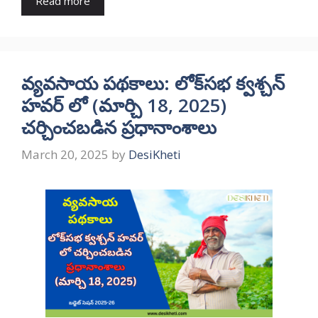
Read more
వ్యవసాయ పథకాలు: లోక్‌సభ క్వశ్చన్
హవర్ లో (మార్చి 18, 2025)
చర్చించబడిన ప్రధానాంశాలు
March 20, 2025
by
DesiKheti