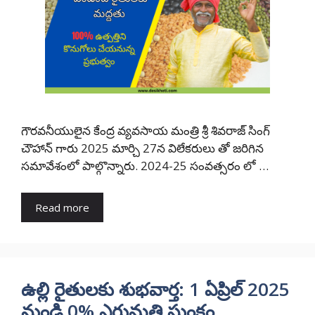
గౌరవనీయులైన కేంద్ర వ్యవసాయ మంత్రి శ్రీ శివరాజ్ సింగ్
చౌహాన్ గారు 2025 మార్చి 27న విలేకరులు తో జరిగిన
సమావేశంలో పాల్గొన్నారు. 2024-25 సంవత్సరం లో …
Read more
ఉల్లి రైతులకు శుభవార్త: 1 ఏప్రిల్ 2025
నుండి 0% ఎగుమతి సుంకం