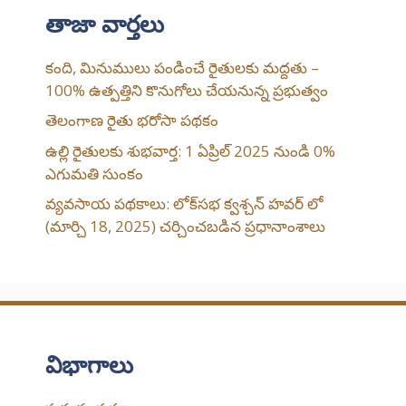
తాజా వార్తలు
కంది, మినుములు పండించే రైతులకు మద్దతు –
100% ఉత్పత్తిని కొనుగోలు చేయనున్న ప్రభుత్వం
తెలంగాణ రైతు భరోసా పథకం
ఉల్లి రైతులకు శుభవార్త: 1 ఏప్రిల్ 2025 నుండి 0%
ఎగుమతి సుంకం
వ్యవసాయ పథకాలు: లోక్‌సభ క్వశ్చన్ హవర్ లో
(మార్చి 18, 2025) చర్చించబడిన ప్రధానాంశాలు
విభాగాలు