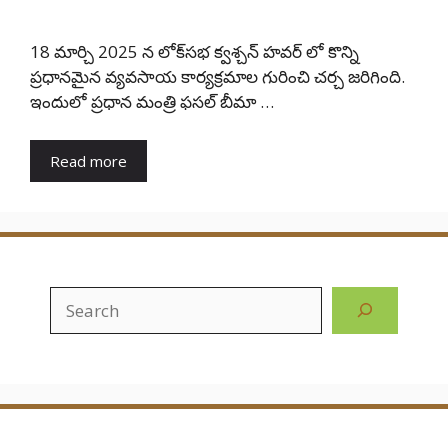
18 మార్చి 2025 న లోక్‌సభ క్వశ్చన్ హవర్ లో కొన్ని
ప్ర‌ధానమైన వ్యవసాయ కార్యక్రమాల గురించి చర్చ జరిగింది.
ఇందులో ప్రధాన మంత్రి ఫసల్ బీమా …
Read more
Search